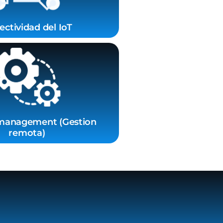
ctividad del IoT
management (Gestion
remota)