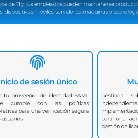
uipos de TI y tus empleados pueden mantenerse producti
dispositivos móviles, servidores, máquinas o tecnología
Inicio de sesión único
Mu
za tu proveedor de identidad SAML
Gestiona su
ue cumple con las políticas
independi
rativas para una verificación segura
implementaci
s usuarios.
para una adm
gestión de lice