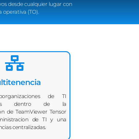
vos desde cualquier lugar con
 operativa (TO).
ltitenencia
borganizaciones de TI
entes dentro de la
on de TeamViewer Tensor
inistracion de TI y una
ncias centralizadas.