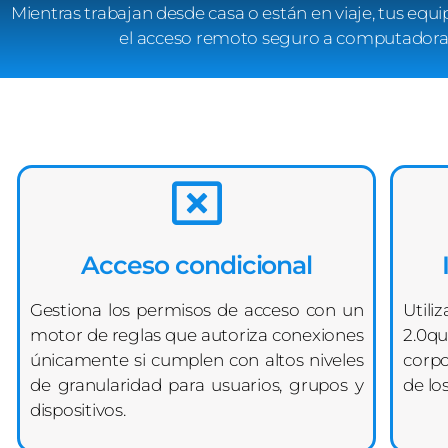
Mientras trabajan desde casa o están en viaje, tus eq
el acceso remoto seguro a computadoras, 
Acceso condicional
Gestiona los permisos de acceso con un
Utili
motor de reglas que autoriza conexiones
2.0q
únicamente si cumplen con altos niveles
corpo
de granularidad para usuarios, grupos y
de lo
dispositivos.