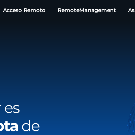
Acceso Remoto
RemoteManagement
As
 es
ota
de